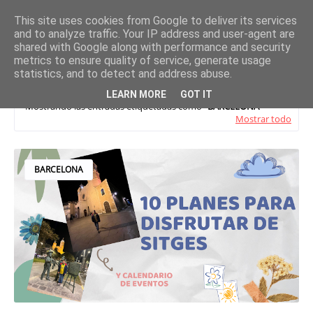
This site uses cookies from Google to deliver its services
and to analyze traffic. Your IP address and user-agent are
shared with Google along with performance and security
metrics to ensure quality of service, generate usage
statistics, and to detect and address abuse.
LEARN MORE
GOT IT
Mostrando las entradas etiquetadas como
BARCELONA
Mostrar todo
BARCELONA