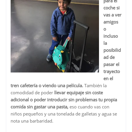
para el
coche si
vas a ver
amigos
o
incluso
la
posibilid
ad de
pasar el
trayecto
en el
tren cafetería o viendo una película.
También la
comodidad de poder
llevar equipaje sin coste
adicional o poder introducir sin problemas tu propia
comida sin gastar una pasta,
eso cuando vas con
niños pequeños y una tonelada de galletas y agua se
nota una barbaridad.