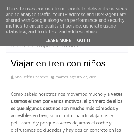
This site uses cookies from Google to deliver its services
and to analyze traffic. Your IP address and user-agent are
shared with Google along with performance and security
metrics to ensure quality of service, generate usage
statistics, and to detect and address abuse.
LEARN MORE
GOT IT
Inicio
Alicante
Viajar en tren con niños
Viajar en tren con niños
Ana Belén Pacheco
martes, agosto 27, 2019
Como sabéis nosotros nos movemos mucho y a
veces
usamos el tren por varios motivos, el primero de ellos
es que algunos destinos son mucho más cómodos y
accesibles en tren,
sobre todo cuando viajamos en
petit comité y porque a veces dejamos el coche y
disfrutamos de ciudades y hay dos en concreto en las