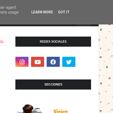
user-agent
erate usage
LEARN MORE
GOT IT
odo
REDES SOCIALES
SECCIONES