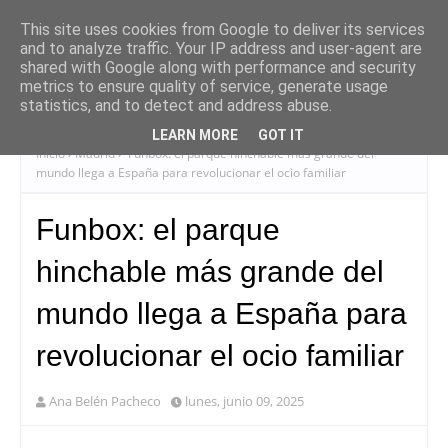
This site uses cookies from Google to deliver its services
and to analyze traffic. Your IP address and user-agent are
shared with Google along with performance and security
metrics to ensure quality of service, generate usage
statistics, and to detect and address abuse.
LEARN MORE
GOT IT
Inicio
Madrid
Funbox: el parque hinchable más grande del
mundo llega a España para revolucionar el ocio familiar
Funbox: el parque
hinchable más grande del
mundo llega a España para
revolucionar el ocio familiar
Ana Belén Pacheco
lunes, junio 09, 2025