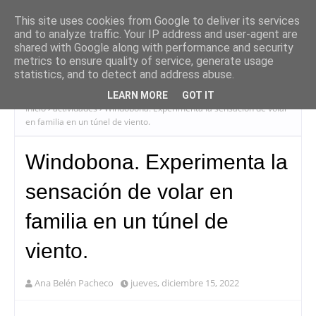
This site uses cookies from Google to deliver its services
and to analyze traffic. Your IP address and user-agent are
shared with Google along with performance and security
metrics to ensure quality of service, generate usage
statistics, and to detect and address abuse.
LEARN MORE
GOT IT
Inicio
actividades
Windobona. Experimenta la sensación de volar
en familia en un túnel de viento.
Windobona. Experimenta la
sensación de volar en
familia en un túnel de
viento.
Ana Belén Pacheco
jueves, diciembre 15, 2022