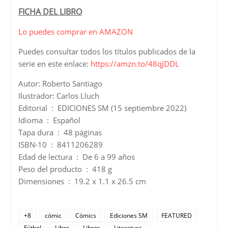
FICHA DEL LIBRO
Lo puedes comprar en AMAZON
Puedes consultar todos los títulos publicados de la
serie en este enlace:
https://amzn.to/48qJDDL
Autor: Roberto Santiago
Ilustrador: Carlos Lluch
Editorial ‏ : ‎ EDICIONES SM (15 septiembre 2022)
Idioma ‏ : ‎ Español
Tapa dura ‏ : ‎ 48 páginas
ISBN-10 ‏ : ‎ 8411206289
Edad de lectura ‏ : ‎ De 6 a 99 años
Peso del producto ‏ : ‎ 418 g
Dimensiones ‏ : ‎ 19.2 x 1.1 x 26.5 cm
+8
cómic
Cómics
Ediciones SM
FEATURED
Fútbol
Libro
Libros
Literatura