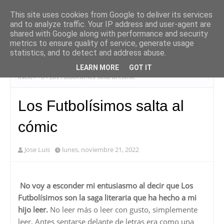
This site uses cookies from Google to deliver its services
and to analyze traffic. Your IP address and user-agent are
shared with Google along with performance and security
metrics to ensure quality of service, generate usage
statistics, and to detect and address abuse.
LEARN MORE
GOT IT
Inicio
+8
Los Futbolísimos salta al cómic
Los Futbolísimos salta al
cómic
Jose Luis
lunes, noviembre 21, 2022
No voy a esconder mi entusiasmo al decir que Los
Futbolísimos son la saga literaria que ha hecho a mi
hijo leer.
No leer más o leer con gusto, simplemente
leer. Antes sentarse delante de letras era como una