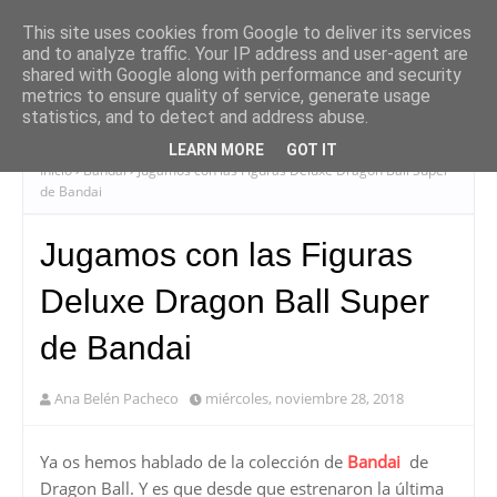
This site uses cookies from Google to deliver its services
and to analyze traffic. Your IP address and user-agent are
shared with Google along with performance and security
metrics to ensure quality of service, generate usage
statistics, and to detect and address abuse.
LEARN MORE
GOT IT
Inicio
Bandai
Jugamos con las Figuras Deluxe Dragon Ball Super
de Bandai
Jugamos con las Figuras
Deluxe Dragon Ball Super
de Bandai
Ana Belén Pacheco
miércoles, noviembre 28, 2018
Ya os hemos hablado de la colección de
Bandai
de
Dragon Ball. Y es que desde que estrenaron la última