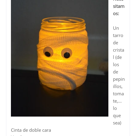
sitam
os:
Un
tarro
de
crista
l (de
los
de
pepin
illos,
toma
te,...
lo
que
sea)
Cinta de doble cara