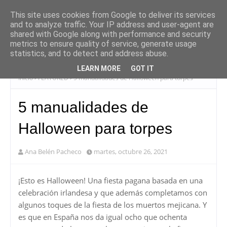
This site uses cookies from Google to deliver its services
and to analyze traffic. Your IP address and user-agent are
shared with Google along with performance and security
metrics to ensure quality of service, generate usage
statistics, and to detect and address abuse.
LEARN MORE
GOT IT
Inicio
FEATURED
5 manualidades de Halloween para torpes
5 manualidades de
Halloween para torpes
Ana Belén Pacheco
martes, octubre 26, 2021
¡Esto es Halloween! Una fiesta pagana basada en una
celebración irlandesa y que además completamos con
algunos toques de la fiesta de los muertos mejicana. Y
es que en España nos da igual ocho que ochenta